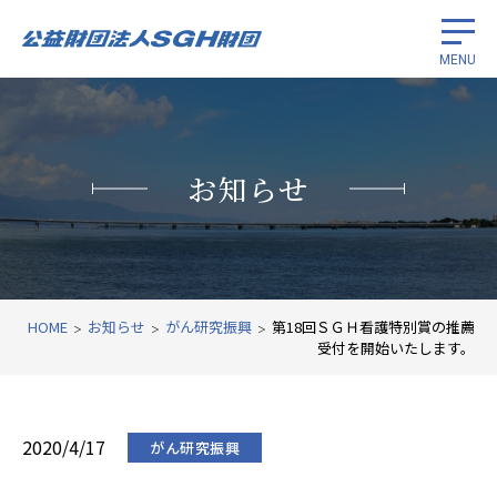
MENU
留学生奨学
お知らせ
がん研究振興
国際経済協力
財団紹介
HOME
お知らせ
がん研究振興
第18回ＳＧＨ看護特別賞の推薦
受付を開始いたします。
関連リンク
2020/4/17
がん研究振興