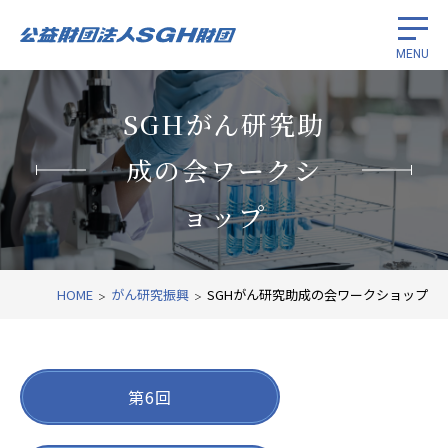
MENU
留学生奨学
SGHがん研究助
成の会ワークシ
がん研究振興
ョップ
国際経済協力
財団紹介
HOME
がん研究振興
SGHがん研究助成の会ワークショップ
関連リンク
第6回