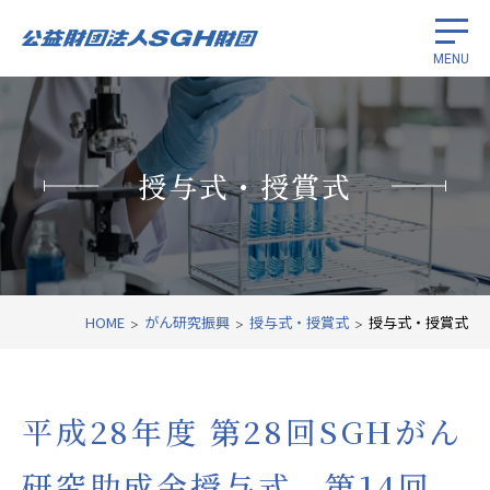
MENU
留学生奨学
授与式・授賞式
がん研究振興
国際経済協力
財団紹介
HOME
がん研究振興
授与式・授賞式
授与式・授賞式
関連リンク
平成28年度 第28回SGHがん
研究助成金授与式、第14回