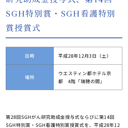
JP
EN
SGH特別賞・SGH看護特別
本サイトのご利用について
賞授賞式
プライバシーポリシー
サイトマップ
日時
平成28年12月3日（土）
お問い合わせはこちら
ウエスティン都ホテル京
場所
都 4階「瑞穂の間」
第28回SGHがん研究助成金授与式ならびに第14回
SGH特別賞・SGH看護特別賞授賞式を、平成28年12