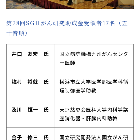
第28回SGHがん研究助成金受領者17名（五
十音順）
井口 友宏 氏
国立病院機構九州がんセンタ
ー医師
梅村 将就 氏
横浜市立大学医学部医学科循
環制御医学助教
及川 恒一 氏
東京慈恵会医科大学内科学講
座消化器・肝臓内科助教
金子 修三 氏
国立研究開発法人国立がん研