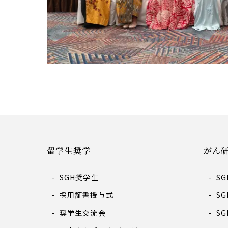
留学生奨学
がん
SGH奨学生
S
採用証書授与式
S
奨学生交流会
S