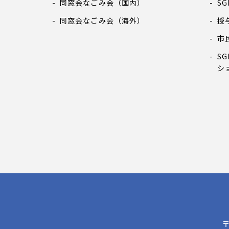
同窓会なごみ会（国内）
S
同窓会なごみ会（海外）
授
市
S
シ
〒