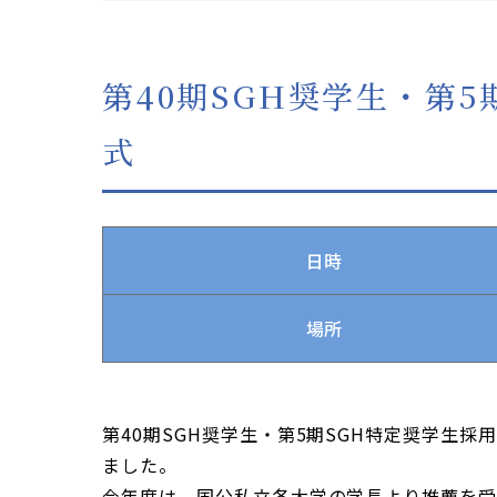
第40期SGH奨学生・第
式
日時
場所
第40期SGH奨学生・第5期SGH特定奨学生採
ました。
今年度は、国公私立各大学の学長より推薦を受