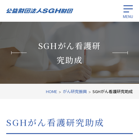
MENU
留学生奨学
SGHがん看護研
がん研究振興
究助成
国際経済協力
財団紹介
HOME
がん研究振興
SGHがん看護研究助成
関連リンク
SGHがん看護研究助成