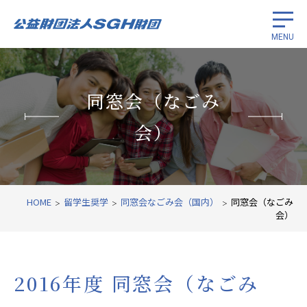
MENU
留学生奨学
同窓会（なごみ
がん研究振興
会）
国際経済協力
財団紹介
HOME
留学生奨学
同窓会なごみ会（国内）
同窓会（なごみ
会）
関連リンク
2016年度 同窓会（なごみ