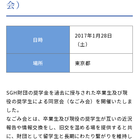
会）
JP
EN
本サイトのご利用について
プライバシーポリシー
2017年1月28日
日時
サイトマップ
（土）
お問い合わせはこちら
場所
東京都
SGH財団の奨学金を過去に授与された卒業生及び現
役の奨学生による同窓会（なごみ会）を開催いたしま
した。
なごみ会とは、卒業生及び現役の奨学生が互いの近況
報告や情報交換をし、旧交を温める場を提供すると共
に、財団として留学生と長期にわたり繋がりを維持し