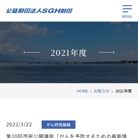
MENU
留学生奨学
2021年度
がん研究振興
国際経済協力
財団紹介
HOME
お知らせ
2021年度
関連リンク
2022/3/22
がん研究振興
第20回市民公開講座「がんを予防するための最新情