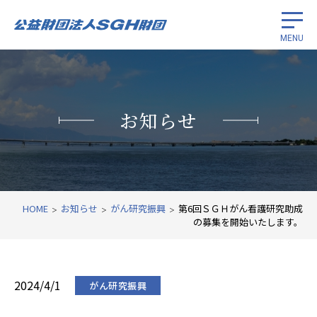
MENU
留学生奨学
お知らせ
がん研究振興
国際経済協力
財団紹介
HOME
お知らせ
がん研究振興
第6回ＳＧＨがん看護研究助成
の募集を開始いたします。
関連リンク
2024/4/1
がん研究振興