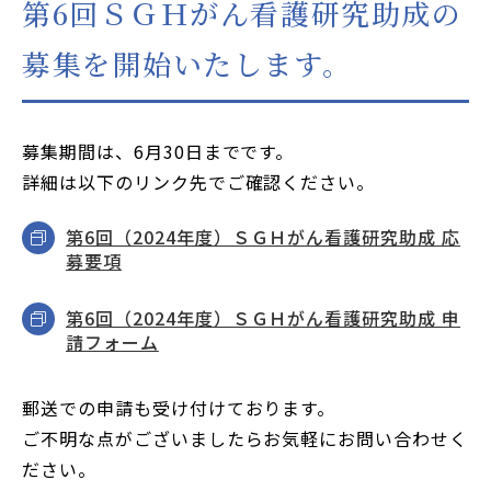
第6回ＳＧＨがん看護研究助成の
JP
EN
募集を開始いたします。
本サイトのご利用について
プライバシーポリシー
サイトマップ
募集期間は、6月30日までです。
詳細は以下のリンク先でご確認ください。
お問い合わせはこちら
第6回（2024年度）ＳＧＨがん看護研究助成 応
募要項
第6回（2024年度）ＳＧＨがん看護研究助成 申
請フォーム
郵送での申請も受け付けております。
ご不明な点がございましたらお気軽にお問い合わせく
ださい。