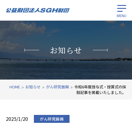
MENU
留学生奨学
お知らせ
がん研究振興
国際経済協力
財団紹介
HOME
お知らせ
がん研究振興
令和6年度授与式・授賞式の採
録記事を掲載いたしました。
関連リンク
2025/1/20
がん研究振興