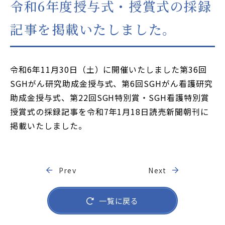
令和6年度授与式・授賞式の採録
JP
EN
記事を掲載いたしました。
本サイトのご利用について
プライバシーポリシー
サイトマップ
令和6年11月30日（土）に開催いたしました第36回
SGHがん研究助成金授与式、第6回SGHがん看護研究
助成金授与式、第22回SGH特別賞・SGH看護特別賞
お問い合わせはこちら
授賞式の採録記事を令和7年1月18日読売新聞朝刊に
掲載いたしました。
Prev
Next
一覧に戻る