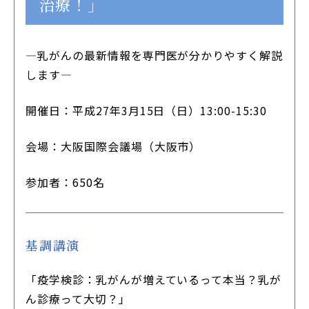
治療！」
JP
EN
本サイトのご利用について
―乳がんの最新情報を専門医が分かりやすく解説
プライバシーポリシー
します―
サイトマップ
開催日：平成27年3月15日（日）13:00-15:30
お問い合わせはこちら
会場：大阪国際会議場（大阪市）
参加者：650名
基調講演
「疫学検診：乳がんが増えているって本当？乳が
ん診療って大切？」