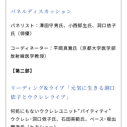
パネルディスカッション
パネリスト：澤田守男氏、小西郁生氏、洞口依子
氏（俳優）
コーディネーター：平岡真寛氏（京都大学医学部
放射線医学教授）
【第二部】
リーディング&ライブ「元気に生きる洞口
依子とウクレレライブ」
何処にもないウクレレユニット“パイティティ”
ウクレレ･洞口依子氏、石田英範氏、ベース･坂出
雅海氏（ヒカシュー）