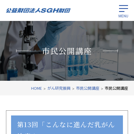
MENU
留学生奨学
市民公開講座
がん研究振興
国際経済協力
財団紹介
HOME
がん研究振興
市民公開講座
市民公開講座
関連リンク
第13回「こんなに進んだ乳がん